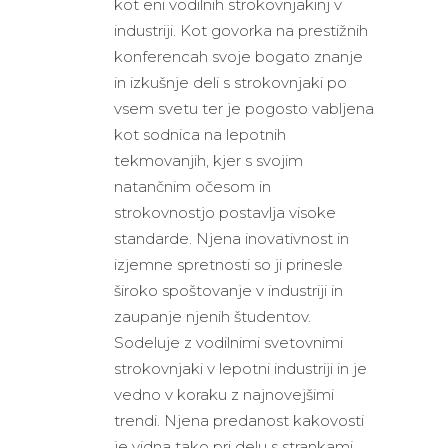
kot eni vodilnih strokovnjakinj v
industriji. Kot govorka na prestižnih
konferencah svoje bogato znanje
in izkušnje deli s strokovnjaki po
vsem svetu ter je pogosto vabljena
kot sodnica na lepotnih
tekmovanjih, kjer s svojim
natančnim očesom in
strokovnostjo postavlja visoke
standarde. Njena inovativnost in
izjemne spretnosti so ji prinesle
široko spoštovanje v industriji in
zaupanje njenih študentov.
Sodeluje z vodilnimi svetovnimi
strokovnjaki v lepotni industriji in je
vedno v koraku z najnovejšimi
trendi. Njena predanost kakovosti
je vidna tako pri delu s strankami