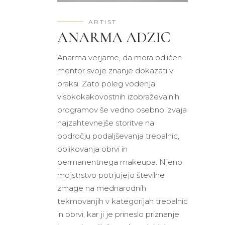
ARTIST
ANARMA ADZIC
Anarma verjame, da mora odličen
mentor svoje znanje dokazati v
praksi. Zato poleg vodenja
visokokakovostnih izobraževalnih
programov še vedno osebno izvaja
najzahtevnejše storitve na
področju podaljševanja trepalnic,
oblikovanja obrvi in
permanentnega makeupa. Njeno
mojstrstvo potrjujejo številne
zmage na mednarodnih
tekmovanjih v kategorijah trepalnic
in obrvi, kar ji je prineslo priznanje