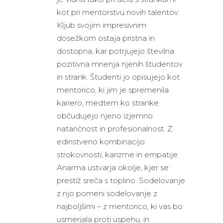
kot pri mentorstvu novih talentov.
Kljub svojim impresivnim
dosežkom ostaja pristna in
dostopna, kar potrjujejo številna
pozitivna mnenja njenih študentov
in strank. Študenti jo opisujejo kot
mentorico, ki jim je spremenila
kariero, medtem ko stranke
občudujejo njeno izjemno
natančnost in profesionalnost. Z
edinstveno kombinacijo
strokovnosti, karizme in empatije
Anarma ustvarja okolje, kjer se
prestiž sreča s toplino. Sodelovanje
z njo pomeni sodelovanje z
najboljšimi – z mentorico, ki vas bo
usmerjala proti uspehu, in